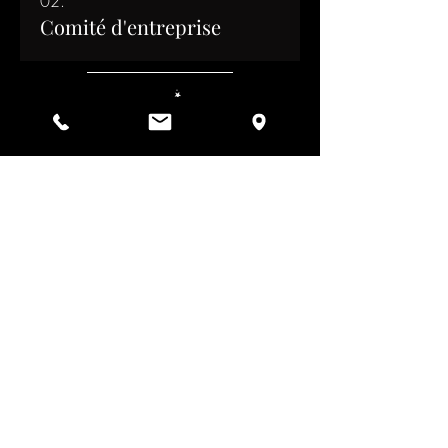
02.
Comité d'entreprise
INSCRIVEZ-VOUS À NOTRE NEWSLETTER
NOUS CONTACTER
© Copyright 2026 - Château Les Monderys
Conception du site par Paul FOURTOUT/Fast Record
SUIVEZ - NOUS